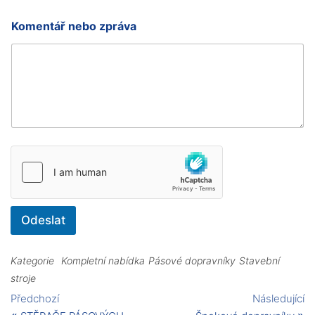
á
v
Komentář nebo zpráva
a
Odeslat
Kategorie
Kompletní nabídka
Pásové dopravníky
Stavební
stroje
Předchozí
Následující