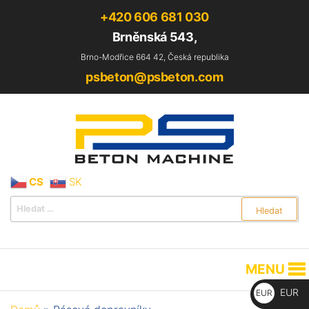
+420 606 681 030
Brněnská 543,
Brno-Modřice 664 42, Česká republika
psbeton@psbeton.com
PS Beton Machine s.r.o.
CS
SK
MENU
EUR
EUR