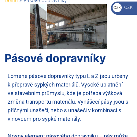
Domů
»
Pásové dopravníky
€
CZK
CZK
Kč
Pásové dopravníky
Lomené pásové dopravníky typu L a Z jsou určeny
k přepravě sypkých materiálů. Vysoké uplatnění
ve stavebním průmyslu, kde je potřeba výšková
změna transportu materiálu. Vynášecí pásy jsou s
příčnými unašeči, nebo s unašeči v kombinaci s
vlnovcem pro sypké materiály.
Nosný element pásového dopravníku – pás může