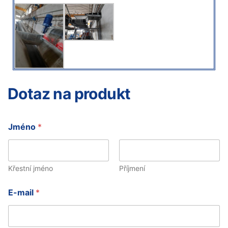
Dotaz na produkt
n
Jméno
*
e
b
o
J
m
Křestní jméno
Příjmení
é
n
E-mail
*
o
z
p
r