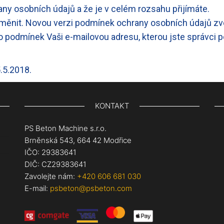
y osobních údajů a že je v celém rozsahu přijímáte.
měnit. Novou verzi podmínek ochrany osobních údajů zve
 podmínek Vaši e-mailovou adresu, kterou jste správci p
.5.2018.
KONTAKT
PS Beton Machine s.r.o.
Brněnská 543, 664 42 Modřice
IČO: 29383641
DIČ: CZ29383641
Zavolejte nám:
+420 606 681 030
E-mail:
psbeton@psbeton.com