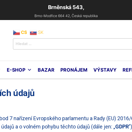
Brněnská 543,
Brno-Modřice 664 42, Česká republika
CS
SK
ton
chine
.o.
E-SHOP
BAZAR
PRONÁJEM
VÝSTAVY
REF
ích údajů
 bod 7 nařízení Evropského parlamentu a Rady (EU) 2016
údajů a o volném pohybu těchto údajů (dále jen: „
GDPR
”