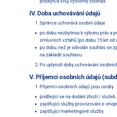
poskytl/a svůj výslovný souhlas.
IV. Doba uchovávání údajů
Správce uchovává osobní údaje
po dobu nezbytnou k výkonu práv a p
smluvních vztahů (po dobu 15 let od 
po dobu, než je odvolán souhlas se z
na základě souhlasu.
Po uplynutí doby uchovávání osobníc
V. Příjemci osobních údajů (sub
Příjemci osobních údajů jsou osoby
podílející se na dodání zboží / služeb
zajišťující služby provozování e-shop
zajišťující marketingové služby.