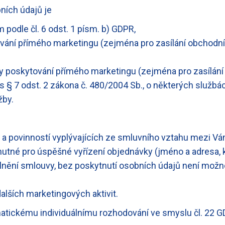
ích údajů je
podle čl. 6 odst. 1 písm. b) GDPR,
ní přímého marketingu (zejména pro zasílání obchodních
y poskytování přímého marketingu (zejména pro zasílání
í s § 7 odst. 2 zákona č. 480/2004 Sb., o některých službá
žby.
v a povinností vyplývajících ze smluvního vztahu mezi V
nutné pro úspěšné vyřízení objednávky (jméno a adresa, k
ění smlouvy, bez poskytnutí osobních údajů není možné 
dalších marketingových aktivit.
atickému individuálnímu rozhodování ve smyslu čl. 22 