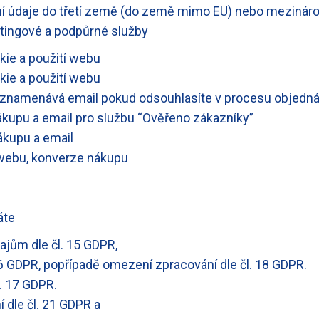
 údaje do třetí země (do země mimo EU) nebo mezinárod
etingové a podpůrné služby
ie a použití webu
ie a použití webu
zaznamenává email pokud odsouhlasíte v procesu objedn
upu a email pro službu “Ověřeno zákazníky”
kupu a email
 webu, konverze nákupu
áte
ajům dle čl. 15 GDPR,
16 GDPR, popřípadě omezení zpracování dle čl. 18 GDPR.
. 17 GDPR.
 dle čl. 21 GDPR a