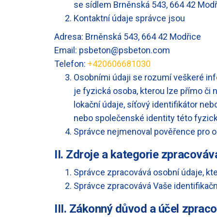
se sídlem Brněnská 543, 664 42 Modřic
Kontaktní údaje správce jsou
Adresa: Brněnská 543, 664 42 Modřice
Email: psbeton@psbeton.com
Telefon:
+420606681030
Osobními údaji se rozumí veškeré inf
je fyzická osoba, kterou lze přímo či 
lokační údaje, síťový identifikátor ne
nebo společenské identity této fyzic
Správce nejmenoval pověřence pro o
II. Zdroje a kategorie zpracová
Správce zpracovává osobní údaje, kter
Správce zpracovává Vaše identifikačn
III. Zákonný důvod a účel zprac