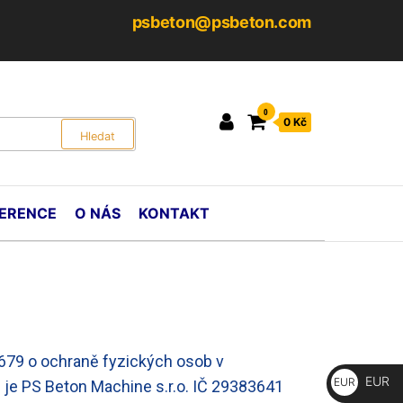
psbeton@psbeton.com
0
0 Kč
ERENCE
O NÁS
KONTAKT
/679 o ochraně fyzických osob v
EUR
EUR
) je PS Beton Machine s.r.o. IČ 29383641