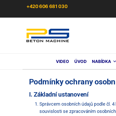
+420 606 681 030
PS
Be
Ma
s.r
VIDEO
ÚVOD
NABÍDKA
Podmínky ochrany osobn
I. Základní ustanovení
Správcem osobních údajů podle čl. 4
souvislosti se zpracováním osobních 