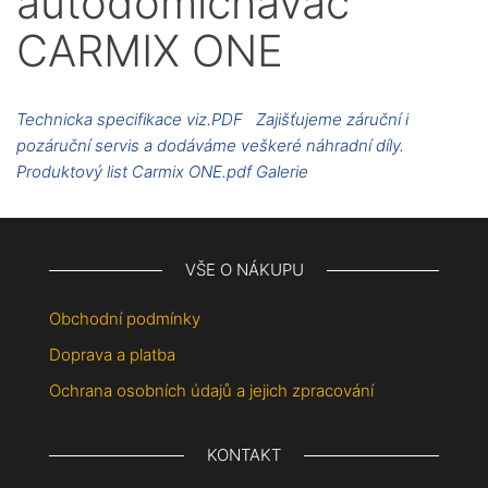
autodomíchávač
CARMIX ONE
Technicka specifikace viz.PDF Zajišťujeme záruční i
pozáruční servis a dodáváme veškeré náhradní díly.
Produktový list Carmix ONE.pdf Galerie
VŠE O NÁKUPU
Obchodní podmínky
Doprava a platba
Ochrana osobních údajů a jejich zpracování
KONTAKT