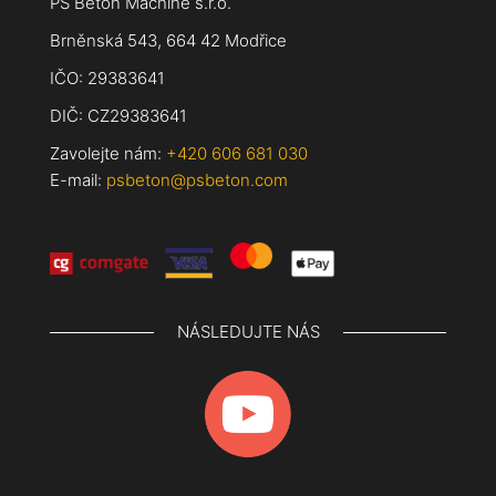
PS Beton Machine s.r.o.
Brněnská 543, 664 42 Modřice
IČO: 29383641
DIČ: CZ29383641
Zavolejte nám:
+420 606 681 030
E-mail:
psbeton@psbeton.com
NÁSLEDUJTE NÁS