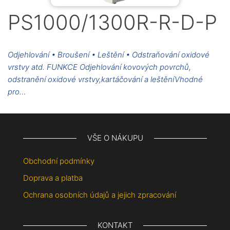
PS1000/1300R-R-D-P
Odjehlování • Broušení • Leštění • Odstraňování oxidové
vrstvy atd. FUNKCE Odjehlování kovových povrchů,
odstranění oxidové vrstvy,kartáčování a leštěníVhodné
pro…
VŠE O NÁKUPU
Obchodní podmínky
Doprava a platba
Ochrana osobních údajů a jejich zpracování
KONTAKT