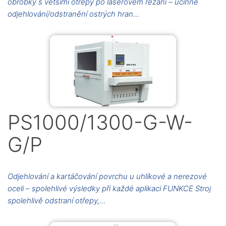
obrobky s většími otřepy po laserovém řezání – účinné
odjehlování/odstranění ostrých hran…
PS1000/1300-G-W-
G/P
Odjehlování a kartáčování povrchu u uhlíkové a nerezové
oceli – spolehlivé výsledky při každé aplikaci FUNKCE Stroj
spolehlivě odstraní otřepy,…