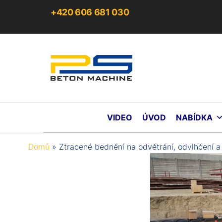
+420 606 681 030
PS
Be
Ma
s.r
VIDEO
ÚVOD
NABÍDKA
Domů
»
Ztracené bednění na odvětrání, odvlhčení 