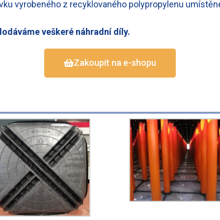
prvku vyrobeného z recyklovaného polypropylenu umístěn
 dodáváme veškeré náhradní díly.
Zakoupit na e-shopu