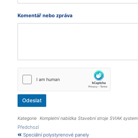
a
i
l
Komentář nebo zpráva
J
m
é
n
o
Odeslat
Kategorie
Kompletní nabídka
Stavební stroje
SVIAK system 
Předchozí
Speciální polystyrenové panely