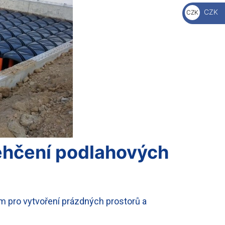
€
CZK
CZK
Kč
lehčení podlahových
m pro vytvoření prázdných prostorů a