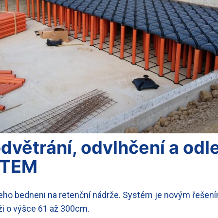
dvětrání, odvlhčení a od
STEM
eho bedneni na retenční nádrže. Systém je novým řešení
ži o výšce 61 až 300cm.