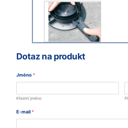
Dotaz na produkt
Jméno
*
Křestní jméno
P
*
E-mail
*
E
-
m