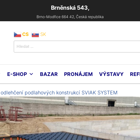
Brněnská 543,
Brno-Modřice 664 42, Česká republika
CS
SK
ton
chine
.o.
E-SHOP
BAZAR
PRONÁJEM
VÝSTAVY
REF
a odlehčení podlahových konstrukcí SVIAK SYSTEM