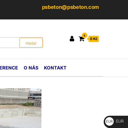
psbeton@psbeton.com
0
0 Kč
ERENCE
O NÁS
KONTAKT
EUR
EUR