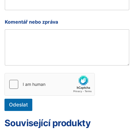
á
ř
*
Komentář nebo zpráva
Odeslat
Související produkty