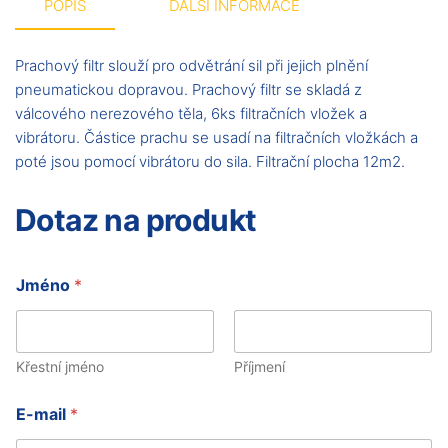
POPIS
DALŠÍ INFORMACE
Prachový filtr slouží pro odvětrání sil při jejich plnění
pneumatickou dopravou. Prachový filtr se skladá z
válcového nerezového těla, 6ks filtračních vložek a
vibrátoru. Částice prachu se usadí na filtračních vložkách a
poté jsou pomocí vibrátoru do sila. Filtrační plocha 12m2.
Dotaz na produkt
n
Jméno
*
e
b
o
K
o
Křestní jméno
Příjmení
m
e
E-mail
*
n
t