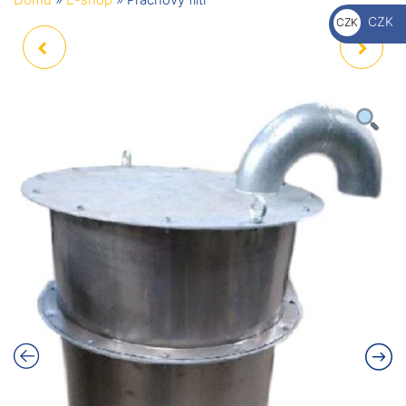
€
CZK
CZK
Kč
POLYSTYRENOVÉ
HYDRAULICKÝ
STAVEBNÍ PANELY -
STŘÍHACÍ STROJ 52
ROHY