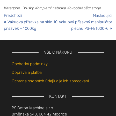
Kategorie
Brusky
Kompletní nabídka
Kovoobráběcí stroje
Předchozí
Následující
Vakuová přísavka na sklo 10
Vakuový přísavný manipulátor
přísavek – 1000kg
plechu PS-FE1000-6
VŠE O NÁKUPU
Obchodní podmínky
Doprava a platba
Ochrana osobních údajů a jejich zpracování
KONTAKT
PS Beton Machine s.r.o.
Brněnská 543, 664 42 Modřice