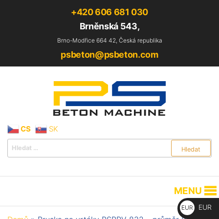
+420 606 681 030
Brněnská 543,
Brno-Modřice 664 42, Česká republika
psbeton@psbeton.com
PS Beton Machine s.r.o.
CS
SK
MENU
EUR
EUR