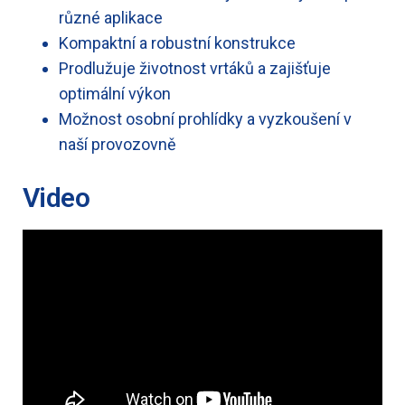
různé aplikace
Kompaktní a robustní konstrukce
Prodlužuje životnost vrtáků a zajišťuje
optimální výkon
Možnost osobní prohlídky a vyzkoušení v
naší provozovně
Video