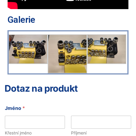
Galerie
Dotaz na produkt
Jméno
*
Křestní jméno
Příjmení