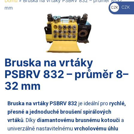
Domů
»
Bruska na vrtáky PSBRV 832 – průměr 8–32
€
CZK
mm
CZK
Kč
Bruska na vrtáky
PSBRV 832 – průměr 8–
32 mm
Bruska na vrtáky PSBRV 832
je ideální pro
rychlé,
přesné a jednoduché broušení spirálových
vrtáků
. Díky
diamantovému brusnému kotouči
a
univerzálně nastavitelnému
vrcholovému úhlu