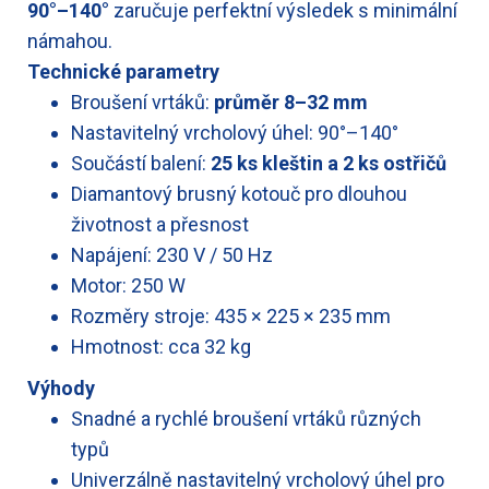
90°–140°
zaručuje perfektní výsledek s minimální
námahou.
Technické parametry
Broušení vrtáků:
průměr 8–32 mm
Nastavitelný vrcholový úhel: 90°–140°
Součástí balení:
25 ks kleštin a 2 ks ostřičů
Diamantový brusný kotouč pro dlouhou
životnost a přesnost
Napájení: 230 V / 50 Hz
Motor: 250 W
Rozměry stroje: 435 × 225 × 235 mm
Hmotnost: cca 32 kg
Výhody
Snadné a rychlé broušení vrtáků různých
typů
Univerzálně nastavitelný vrcholový úhel pro